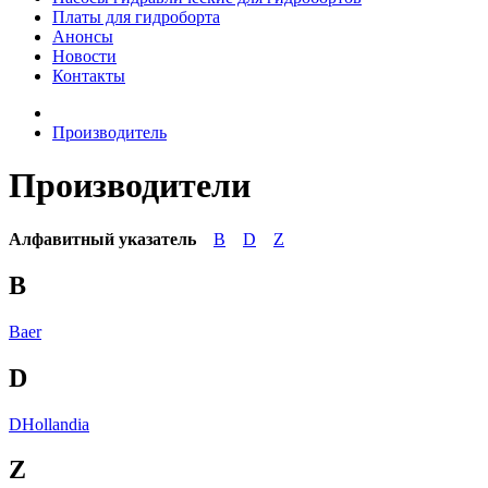
Платы для гидроборта
Анонсы
Новости
Контакты
Производитель
Производители
Алфавитный указатель
B
D
Z
B
Baer
D
DHollandia
Z